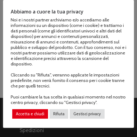
Abbiamo a cuore la tua privacy
Noi e i nostri partner archiviamo e/o accediamo alle
informazioni su un dispositivo (come i cookie) e trattiamo i
Marchio
dati personali (come gli identificatori univoci e altri dati del
dispositivo) per annunci e contenuti personalizzati,
Maya
misurazione di annunci e contenuti, approfondimenti sul
pubblico e sviluppo del prodotto. Con il tuo consenso, noi e i
Adatto per motoseghe
nostri partner possiamo utilizzare dati di geolocalizzazione
e identificazione precisi attraverso la scansione del
Stihl
dispositivo.
Cliccando su "Rifiuta", verranno applicate le impostazioni
predefinite, non verrà fornito il consenso per i cookie tranne
che per quelli tecnici.
Puoi cambiare la tua scelta in qualsiasi momento nel nostro
centro privacy, cliccando su "Gestisci privacy".
Accetta e chiudi
Rifiuta
Gestisci privacy
ASSISTENZA CLIENTI
Spedizioni